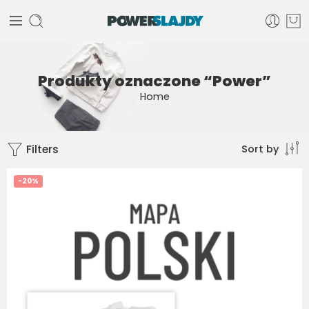
Produkty oznaczone “Power”
Home
Filters
Sort by
-20%